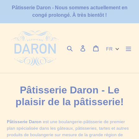
Passer
Pâtisserie Daron - Nous sommes actuellement en
au
congé prolongé. À très bientôt !
contenu
Rechercher
Se connecter
Panier
FR
Pâtisserie Daron - Le
plaisir de la pâtisserie!
Pâtisserie Daron
est une boulangerie-pâtisserie de premier
plan spécialisée dans les gâteaux, pâtisseries, tartes et autres
produits de boulangerie sur mesure de la grande région de