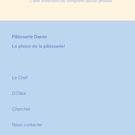
Cette collection ne comporte aucun produit
c
t
i
Pâtisserie Daron
o
Le plaisir de la pâtisserie!
n
:
Le Chef
D'Olea
Chercher
Nous contacter