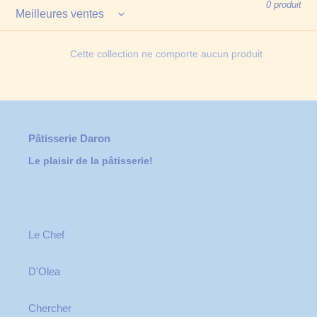
e
0 produit
c
t
Cette collection ne comporte aucun produit
i
o
n
Pâtisserie Daron
:
Le plaisir de la pâtisserie!
Le Chef
D'Olea
Chercher